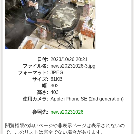
日付:
2023/10/26 20:21
ファイル名:
news20231026-3.jpg
フォーマット:
JPEG
サイズ:
61KB
幅:
302
高さ:
403
使用カメラ:
Apple iPhone SE (2nd generation)
参照先:
news20231026
閲覧権限の無いページや非表示ページは表示されないの
で、このリストは完全でない場合があります。