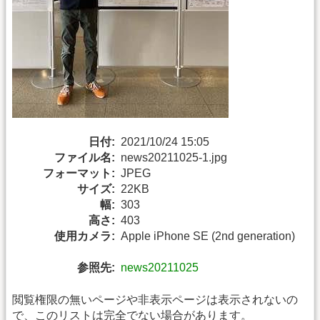
日付:
2021/10/24 15:05
ファイル名:
news20211025-1.jpg
フォーマット:
JPEG
サイズ:
22KB
幅:
303
高さ:
403
使用カメラ:
Apple iPhone SE (2nd generation)
参照先:
news20211025
閲覧権限の無いページや非表示ページは表示されないの
で、このリストは完全でない場合があります。